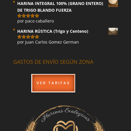
HARINA INTEGRAL 100% (GRANO ENTERO)
DE TRIGO BLANDO FUERZA
por paco caballero
Valorado
con
5
de 5
HARINA RÚSTICA (Trigo y Centeno)
por Juan Carlos Gomez German
Valorado
con
5
de 5
GASTOS DE ENVÍO SEGÚN ZONA