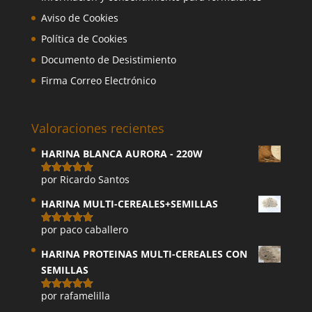
Aviso de Cookies
Política de Cookies
Documento de Desistimiento
Firma Correo Electrónico
Valoraciones recientes
HARINA BLANCA AURORA - 220W
por Ricardo Santos
Valorado
con
5
de 5
HARINA MULTI-CEREALES+SEMILLAS
por paco caballero
Valorado
con
5
de 5
HARINA PROTEINAS MULTI-CEREALES CON
SEMILLAS
por rafamelilla
Valorado
con
5
de 5