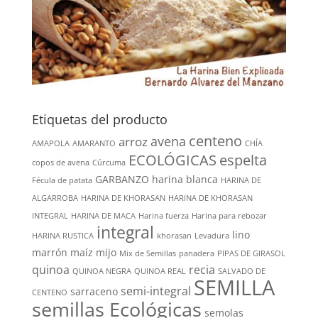
Etiquetas del producto
centeno
avena
arroz
AMAPOLA
AMARANTO
CHÍA
ECOLÓGICAS
espelta
copos de avena
Cúrcuma
GARBANZO
harina blanca
Fécula de patata
HARINA DE
ALGARROBA
HARINA DE KHORASAN
HARINA DE KHORASAN
INTEGRAL
HARINA DE MACA
Harina fuerza
Harina para rebozar
integral
lino
HARINA RUSTICA
khorasan
Levadura
marrón
maíz
mijo
Mix de Semillas
panadera
PIPAS DE GIRASOL
quinoa
recia
QUINOA NEGRA
QUINOA REAL
SALVADO DE
SEMILLA
semi-integral
sarraceno
CENTENO
semillas Ecológicas
semolas