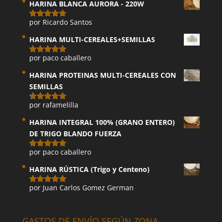
HARINA BLANCA AURORA - 220W
por Ricardo Santos
Valorado
con
5
de 5
HARINA MULTI-CEREALES+SEMILLAS
por paco caballero
Valorado
con
5
de 5
HARINA PROTEINAS MULTI-CEREALES CON
SEMILLAS
por rafamelilla
Valorado
con
5
de 5
HARINA INTEGRAL 100% (GRANO ENTERO)
DE TRIGO BLANDO FUERZA
por paco caballero
Valorado
con
5
de 5
HARINA RÚSTICA (Trigo y Centeno)
por Juan Carlos Gomez German
Valorado
con
5
de 5
GASTOS DE ENVÍO SEGÚN ZONA