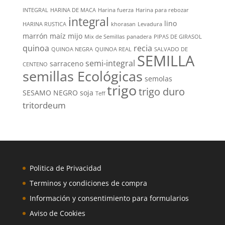
INTEGRAL
HARINA DE MACA
Harina fuerza
Harina para rebozar
integral
lino
HARINA RUSTICA
khorasan
Levadura
marrón
maíz
mijo
Mix de Semillas
panadera
PIPAS DE GIRASOL
quinoa
recia
QUINOA NEGRA
QUINOA REAL
SALVADO DE
SEMILLA
semi-integral
sarraceno
CENTENO
semillas Ecológicas
semolas
trigo
trigo duro
SESAMO NEGRO
soja
Teff
tritordeum
Politica de Privacidad
Terminos y condiciones de compra
Información y consentimiento para formularios
Aviso de Cookies