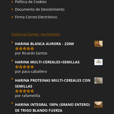
Política de Cookies
Documento de Desistimiento
Firma Correo Electrónico
Valoraciones recientes
HARINA BLANCA AURORA - 220W
por Ricardo Santos
Valorado
con
5
de 5
HARINA MULTI-CEREALES+SEMILLAS
por paco caballero
Valorado
con
5
de 5
HARINA PROTEINAS MULTI-CEREALES CON
SEMILLAS
por rafamelilla
Valorado
con
5
de 5
HARINA INTEGRAL 100% (GRANO ENTERO)
DE TRIGO BLANDO FUERZA