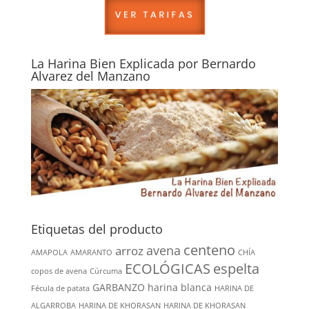
La Harina Bien Explicada por Bernardo
Alvarez del Manzano
Etiquetas del producto
centeno
avena
arroz
AMAPOLA
AMARANTO
CHÍA
ECOLÓGICAS
espelta
copos de avena
Cúrcuma
GARBANZO
harina blanca
Fécula de patata
HARINA DE
ALGARROBA
HARINA DE KHORASAN
HARINA DE KHORASAN