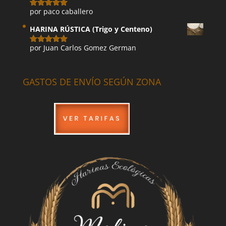
por paco caballero
Valorado
con
5
de 5
HARINA RÚSTICA (Trigo y Centeno)
por Juan Carlos Gomez German
Valorado
con
5
de 5
GASTOS DE ENVÍO SEGÚN ZONA