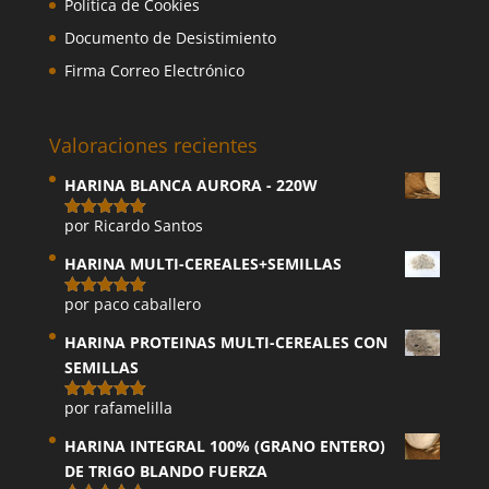
Política de Cookies
Documento de Desistimiento
Firma Correo Electrónico
Valoraciones recientes
HARINA BLANCA AURORA - 220W
por Ricardo Santos
Valorado
con
5
de 5
HARINA MULTI-CEREALES+SEMILLAS
por paco caballero
Valorado
con
5
de 5
HARINA PROTEINAS MULTI-CEREALES CON
SEMILLAS
por rafamelilla
Valorado
con
5
de 5
HARINA INTEGRAL 100% (GRANO ENTERO)
DE TRIGO BLANDO FUERZA