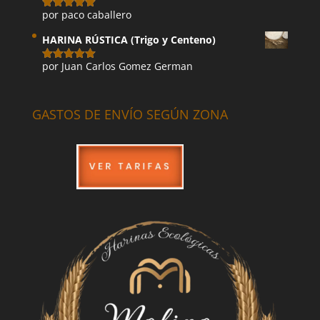
por paco caballero
Valorado
con
5
de 5
HARINA RÚSTICA (Trigo y Centeno)
por Juan Carlos Gomez German
Valorado
con
5
de 5
GASTOS DE ENVÍO SEGÚN ZONA