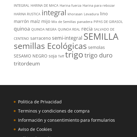
INTEGRAL
HARINA DE MACA
Harina fuerza
Harina para rebozar
integral
lino
HARINA RUSTICA
khorasan
Levadura
marrón
maíz
mijo
Mix de Semillas
panadera
PIPAS DE GIRASOL
quinoa
recia
QUINOA NEGRA
QUINOA REAL
SALVADO DE
SEMILLA
semi-integral
sarraceno
CENTENO
semillas Ecológicas
semolas
trigo
trigo duro
SESAMO NEGRO
soja
Teff
tritordeum
Politica de Privacidad
Terminos y condiciones de compra
Información y consentimiento para formularios
Aviso de Cookies