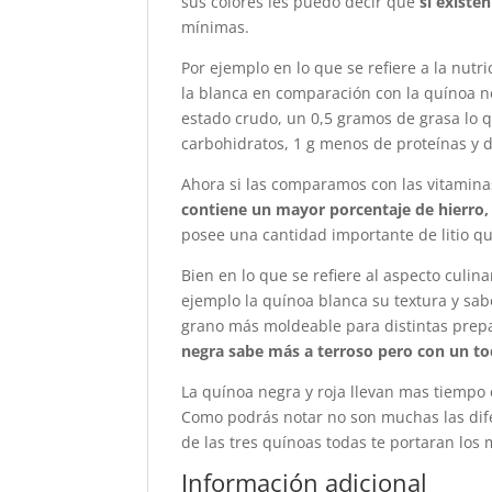
sus colores les puedo decir que
si existen
mínimas.
Por ejemplo en lo que se refiere a la nutr
la blanca en comparación con la quínoa ne
estado crudo, un 0,5 gramos de grasa lo 
carbohidratos, 1 g menos de proteínas y d
Ahora si las comparamos con las vitamina
contiene un mayor porcentaje de hierro,
posee una cantidad importante de litio qu
Bien en lo que se refiere al aspecto culin
ejemplo la quínoa blanca su textura y sab
grano más moldeable para distintas prepa
negra sabe más a terroso pero con un to
La quínoa negra y roja llevan mas tiempo
Como podrás notar no son muchas las dife
de las tres quínoas todas te portaran los
Información adicional