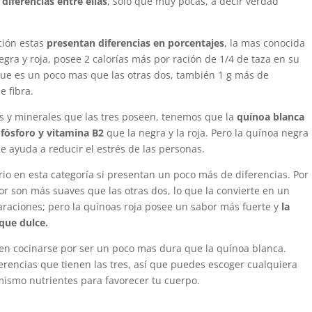
 diferencias entre ellas
, solo que muy pocas, a decir verdad
ición estas
presentan diferencias en porcentajes
, la mas conocida
gra y roja, posee 2 calorías más por ración de 1/4 de taza en su
que es un poco mas que las otras dos, también 1 g más de
e fibra.
s y minerales que las tres poseen, tenemos que la
quínoa blanca
 fósforo y vitamina B2
que la negra y la roja. Pero la quínoa negra
e ayuda a reducir el estrés de las personas.
ario en esta categoría si presentan un poco más de diferencias. Por
or son más suaves que las otras dos, lo que la convierte en un
raciones; pero la quínoas roja posee un sabor más fuerte y
la
que dulce.
 en cocinarse por ser un poco mas dura que la quínoa blanca.
rencias que tienen las tres, así que puedes escoger cualquiera
 mismo nutrientes para favorecer tu cuerpo.