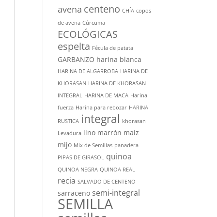
centeno
avena
CHÍA
copos
de avena
Cúrcuma
ECOLÓGICAS
espelta
Fécula de patata
GARBANZO
harina blanca
HARINA DE ALGARROBA
HARINA DE
KHORASAN
HARINA DE KHORASAN
INTEGRAL
HARINA DE MACA
Harina
fuerza
Harina para rebozar
HARINA
integral
RUSTICA
khorasan
lino marrón
maíz
Levadura
mijo
Mix de Semillas
panadera
quinoa
PIPAS DE GIRASOL
QUINOA NEGRA
QUINOA REAL
recia
SALVADO DE CENTENO
semi-integral
sarraceno
SEMILLA