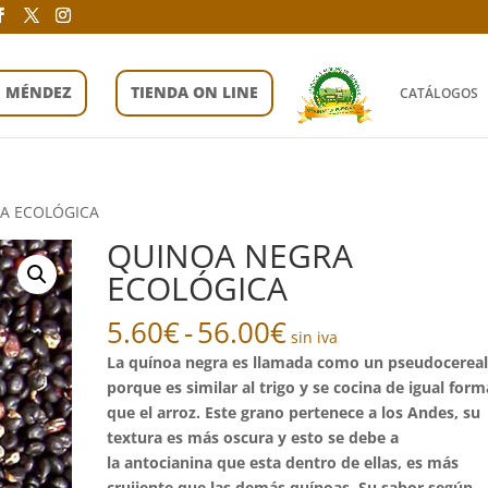
E MÉNDEZ
TIENDA ON LINE
CATÁLOGOS
A ECOLÓGICA
QUINOA NEGRA
ECOLÓGICA
Rango
5.60
€
-
56.00
€
sin iva
de
La quínoa negra es llamada como un pseudocerea
precios:
porque es similar al trigo y se cocina de igual form
desde
que el arroz. Este grano pertenece a los Andes, su
5.60€
textura es más oscura y esto se debe a
hasta
la antocianina que esta dentro de ellas, es más
56.00€
crujiente que las demás quínoas. Su sabor según