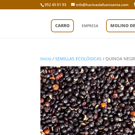
952 45 01 93
info@harinaslafuensanta.com
CARRO
MOLINO D
EMPRESA
Inicio
/
SEMILLAS ECOLÓGICAS
/ QUINOA NEGR