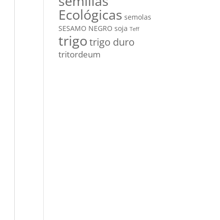
semillas
Ecológicas
semolas
SESAMO NEGRO
soja
Teff
trigo
trigo duro
tritordeum