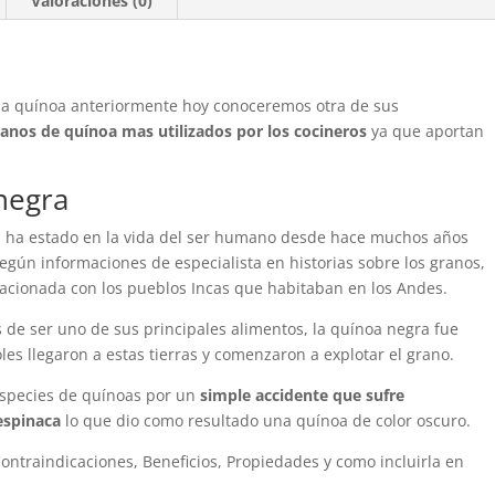
Valoraciones (0)
la quínoa anteriormente hoy conoceremos otra de sus
ranos de quínoa mas utilizados por los cocineros
ya que aportan
negra
ta ha estado en la vida del ser humano desde hace muchos años
según informaciones de especialista en historias sobre los granos,
lacionada con los pueblos Incas que habitaban en los Andes.
s de ser uno de sus principales alimentos, la quínoa negra fue
s llegaron a estas tierras y comenzaron a explotar el grano.
 especies de quínoas por un
simple accidente que sufre
espinaca
lo que dio como resultado una quínoa de color oscuro.
ntraindicaciones, Beneficios, Propiedades y como incluirla en