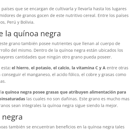
países que se encargan de cultivarla y llevarla hasta los lugares
dores de granos gocen de este nutritivo cereal. Entre los países
, Perú y Bolivia.
e la quínoa negra
este grano también posee nutrientes que llenan al cuerpo de
rrollo del mismo. Dentro de la quínoa negra están ubicados los
 mayores cantidades que ningún otro grano pueda poseer.
 esta
: el hierro, el potasio, el calcio, la vitamina C y A
entre otras
onseguir el manganeso, el acido fólico, el cobre y grasas como
as.
l
a quínoa negra posee grasas que atribuyen alimentación para
insaturadas
las cuales no son dañinas. Este grano es mucho mas
ranos sean integrales la quínoa negra sigue siendo la mejor.
a negra
noas también se encuentran beneficios en la quínoa negra tales