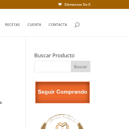
Elementos De 0
Búsqueda
de
productos
RECETAS
CUENTA
CONTACTA
Buscar Producto
l
a