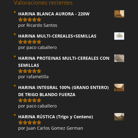
Valoraciones recientes
HARINA BLANCA AURORA - 220W
por Ricardo Santos
Valorado
con
5
de 5
HARINA MULTI-CEREALES+SEMILLAS
por paco caballero
Valorado
con
5
de 5
HARINA PROTEINAS MULTI-CEREALES CON
SEMILLAS
por rafamelilla
Valorado
con
5
de 5
HARINA INTEGRAL 100% (GRANO ENTERO)
DE TRIGO BLANDO FUERZA
por paco caballero
Valorado
con
5
de 5
HARINA RÚSTICA (Trigo y Centeno)
por Juan Carlos Gomez German
Valorado
con
5
de 5