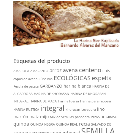
Etiquetas del producto
centeno
avena
arroz
AMAPOLA
AMARANTO
CHÍA
ECOLÓGICAS
espelta
copos de avena
Cúrcuma
GARBANZO
harina blanca
Fécula de patata
HARINA DE
ALGARROBA
HARINA DE KHORASAN
HARINA DE KHORASAN
INTEGRAL
HARINA DE MACA
Harina fuerza
Harina para rebozar
integral
lino
HARINA RUSTICA
khorasan
Levadura
marrón
maíz
mijo
Mix de Semillas
panadera
PIPAS DE GIRASOL
quinoa
recia
QUINOA NEGRA
QUINOA REAL
SALVADO DE
SEMILLA
semi-integral
sarraceno