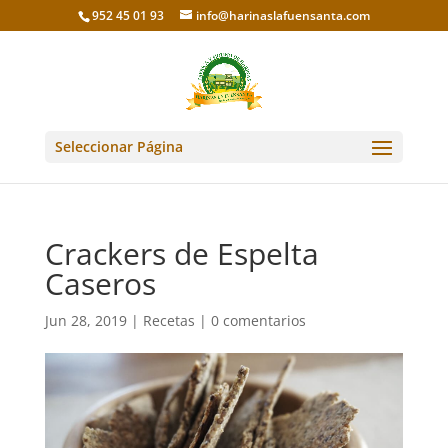
952 45 01 93
info@harinaslafuensanta.com
Seleccionar Página
Crackers de Espelta
Caseros
Jun 28, 2019
|
Recetas
|
0 comentarios