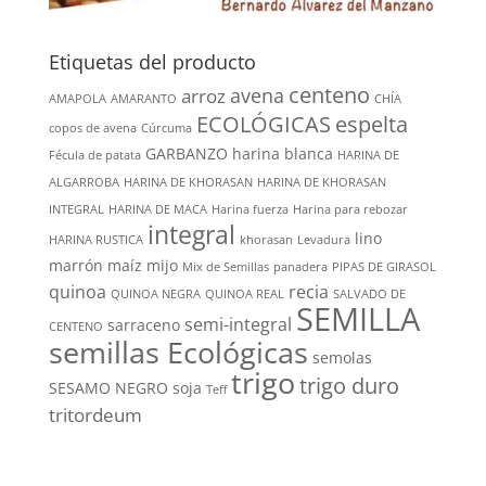
Etiquetas del producto
centeno
avena
arroz
AMAPOLA
AMARANTO
CHÍA
ECOLÓGICAS
espelta
copos de avena
Cúrcuma
GARBANZO
harina blanca
Fécula de patata
HARINA DE
ALGARROBA
HARINA DE KHORASAN
HARINA DE KHORASAN
INTEGRAL
HARINA DE MACA
Harina fuerza
Harina para rebozar
integral
lino
HARINA RUSTICA
khorasan
Levadura
marrón
maíz
mijo
Mix de Semillas
panadera
PIPAS DE GIRASOL
quinoa
recia
QUINOA NEGRA
QUINOA REAL
SALVADO DE
SEMILLA
semi-integral
sarraceno
CENTENO
semillas Ecológicas
semolas
trigo
trigo duro
SESAMO NEGRO
soja
Teff
tritordeum