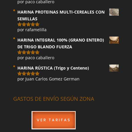
por paco caballero
Valorado
con
5
de 5
HARINA PROTEINAS MULTI-CEREALES CON
SEMILLAS
por rafamelilla
Valorado
con
5
de 5
HARINA INTEGRAL 100% (GRANO ENTERO)
DE TRIGO BLANDO FUERZA
por paco caballero
Valorado
con
5
de 5
HARINA RÚSTICA (Trigo y Centeno)
por Juan Carlos Gomez German
Valorado
con
5
de 5
GASTOS DE ENVÍO SEGÚN ZONA