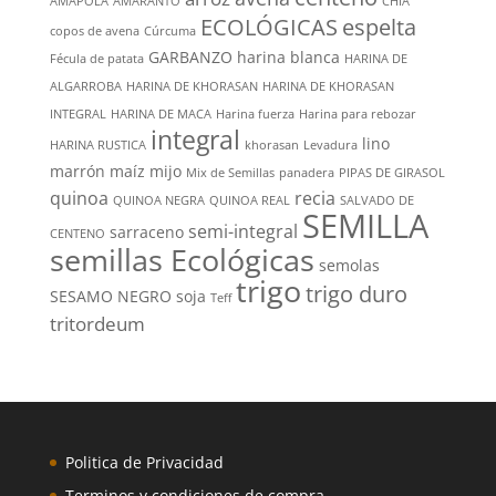
AMAPOLA
AMARANTO
CHÍA
ECOLÓGICAS
espelta
copos de avena
Cúrcuma
GARBANZO
harina blanca
Fécula de patata
HARINA DE
ALGARROBA
HARINA DE KHORASAN
HARINA DE KHORASAN
INTEGRAL
HARINA DE MACA
Harina fuerza
Harina para rebozar
integral
lino
HARINA RUSTICA
khorasan
Levadura
marrón
maíz
mijo
Mix de Semillas
panadera
PIPAS DE GIRASOL
quinoa
recia
QUINOA NEGRA
QUINOA REAL
SALVADO DE
SEMILLA
semi-integral
sarraceno
CENTENO
semillas Ecológicas
semolas
trigo
trigo duro
SESAMO NEGRO
soja
Teff
tritordeum
Politica de Privacidad
Terminos y condiciones de compra