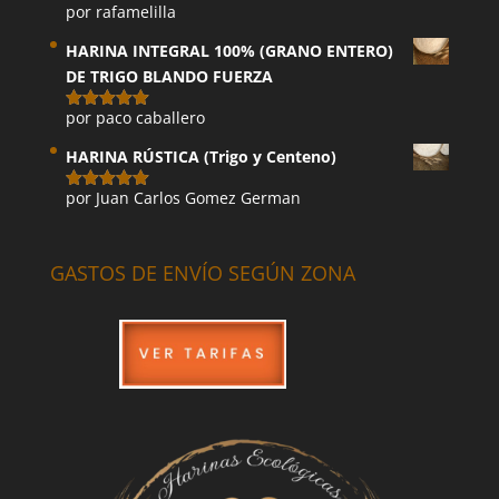
por rafamelilla
Valorado
con
5
de 5
HARINA INTEGRAL 100% (GRANO ENTERO)
DE TRIGO BLANDO FUERZA
por paco caballero
Valorado
con
5
de 5
HARINA RÚSTICA (Trigo y Centeno)
por Juan Carlos Gomez German
Valorado
con
5
de 5
GASTOS DE ENVÍO SEGÚN ZONA