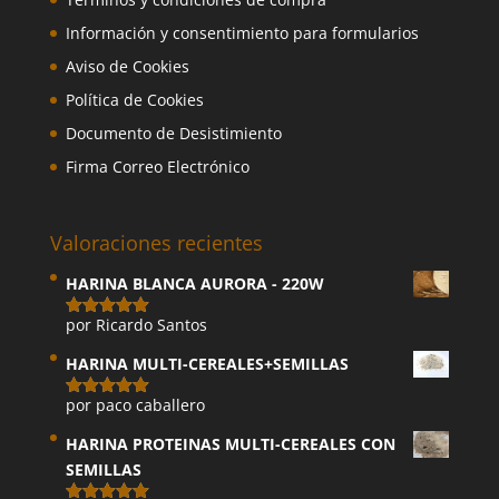
Información y consentimiento para formularios
Aviso de Cookies
Política de Cookies
Documento de Desistimiento
Firma Correo Electrónico
Valoraciones recientes
HARINA BLANCA AURORA - 220W
por Ricardo Santos
Valorado
con
5
de 5
HARINA MULTI-CEREALES+SEMILLAS
por paco caballero
Valorado
con
5
de 5
HARINA PROTEINAS MULTI-CEREALES CON
SEMILLAS