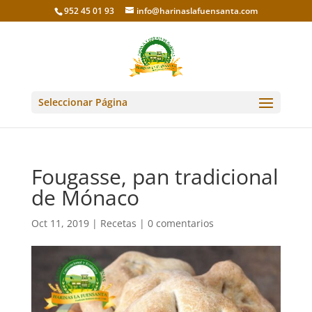
952 45 01 93
info@harinaslafuensanta.com
Seleccionar Página
Fougasse, pan tradicional
de Mónaco
Oct 11, 2019
|
Recetas
|
0 comentarios